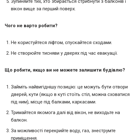
Зупиняйте тих, хто збирається стрибнути з балконів і
вікон вище за перший поверх.
Чого не варто робити?
Не користуйтеся ліфтом, спускайтеся сходами.
Не створюйте тисняви у дверях під час евакуації.
Що робити, якщо ви не можете залишити будівлю?
Займіть найвигіднішу позицію: це можуть бути отвори
дверей, кути (якщо в куті стоїть стіл, можна сховатися
під ним), місце під балками, каркасами.
Тримайтеся якомога далі від вікон, не виходьте на
балкон.
За можливості перекрийте воду, газ, знеструмте
приміщення.