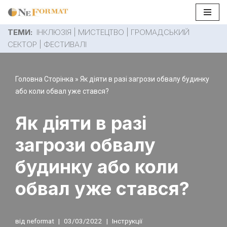
Перейти
ТЕМИ:
ІНКЛЮЗІЯ
|
МИСТЕЦТВО
|
ГРОМАДСЬКИЙ
до
СЕКТОР
|
ФЕСТИВАЛІ
вмісту
Головна Сторінка
»
Як діяти в разі загрози обвалу будинку
або коли обвал уже стався?
Як діяти в разі
загрози обвалу
будинку або коли
обвал уже стався?
від
neformat
03/03/2022
Інструкції