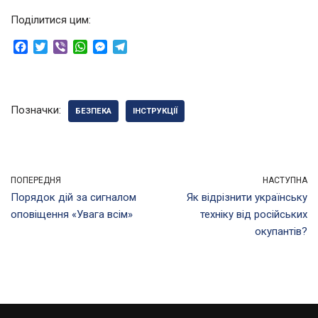
Поділитися цим:
F
T
V
W
M
T
a
w
i
h
e
e
c
i
b
a
s
l
e
t
e
t
s
e
b
t
r
s
e
g
Позначки:
БЕЗПЕКА
ІНСТРУКЦІЇ
o
e
A
n
r
o
r
p
g
a
k
p
e
m
r
ПОПЕРЕДНЯ
НАСТУПНА
Порядок дій за сигналом
Як відрізнити українську
оповіщення «Увага всім»
техніку від російських
окупантів?