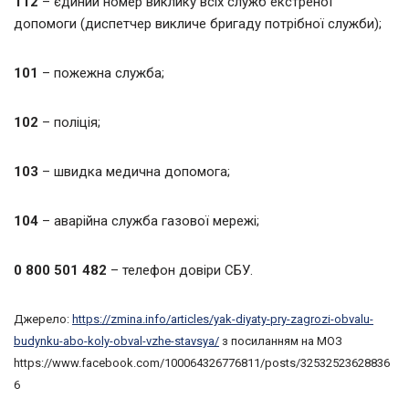
112
– єдиний номер виклику всіх служб екстреної
допомоги (диспетчер викличе бригаду потрібної служби);
101
– пожежна служба;
102
– поліція;
103
– швидка медична допомога;
104
– аварійна служба газової мережі;
0 800 501 482
– телефон довіри СБУ.
Джерело:
https://zmina.info/articles/yak-diyaty-pry-zagrozi-obvalu-
budynku-abo-koly-obval-vzhe-stavsya/
з посиланням на МОЗ
https://www.facebook.com/100064326776811/posts/32532523628836
6