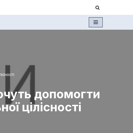
лісності
хочуть допомогти
ної цілісності