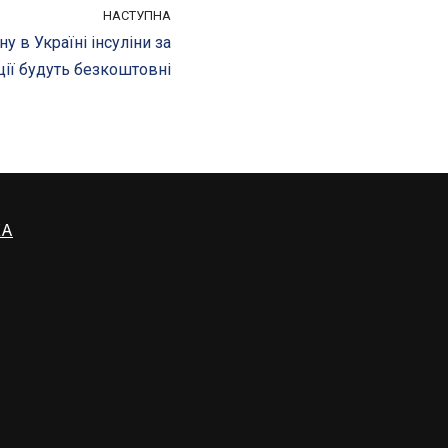
НАСТУПНА
у в Україні інсуліни за
ії будуть безкоштовні
КА