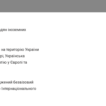
адян іноземних
 на територію України
рі, Українська
тію у Європі та
джений безвізовий
 Інтернаціонального