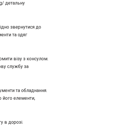
rg/ детальну
хідно звернутися до
менти та одяг
рмити візу з консулом.
ову службу за
ументи та обладнання.
о його елементи,
у в дорозі.