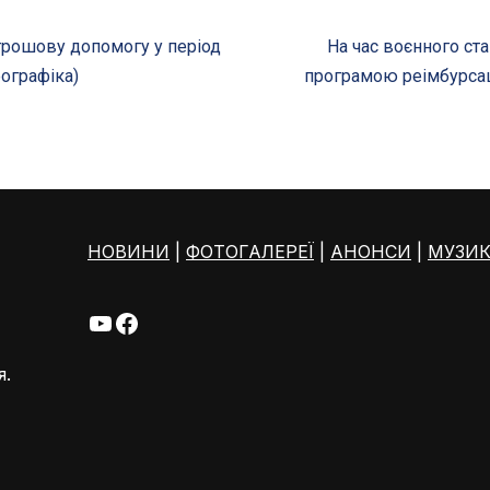
 грошову допомогу у період
На час воєнного стан
фографіка)
програмою реімбурсац
НОВИНИ
|
ФОТОГАЛЕРЕЇ
|
АНОНСИ
|
МУЗИ
я.