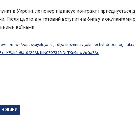
ункт в Україні, легіонер підписує контракт і приєднується 
и. Після цього він готовий вступити в битву з окупантами 
нськими воїнами.
.gov.ua/news/zapuskayetsya-sajt-dlya-inozemciv-yaki-hochut-dopomogti-ukr
E-ecKPXh6o8J_0426Ak1hN07O7392rDnTKn9mwVpGa7Ac
T
e
e
g
НОВИНИ
a
m