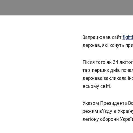
Запрацював сайт
fight
держав, які хочуть пр
Після того як 24 люто
та з перших днів поча
держава закликала іно
всьому світі.
Указом Президента Во
режим в’їзду в Україн
легіону оборони Украї