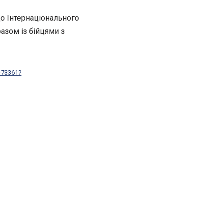
до Інтернаціонального
разом із бійцями з
a-73361?