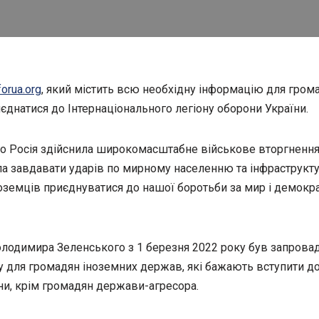
forua.org
, який містить всю необхідну інформацію для гром
иєднатися до Інтернаціонального легіону оборони України.
го Росія здійснила широкомасштабне військове вторгнення
ла завдавати ударів по мирному населенню та інфраструкту
земців приєднуватися до нашої боротьби за мир і демокра
лодимира Зеленського з 1 березня 2022 року був запрова
у для громадян іноземних держав, які бажають вступити до
ни, крім громадян держави-агресора.