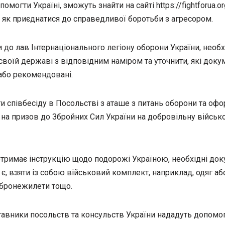
помогти Україні, зможуть знайти на сайті https://fightforua.o
 як приєднатися до справедливої боротьби з агресором.
 до лав Інтернаціонального легіону оборони України, необ
своїй державі з відповідним наміром та уточнити, які доку
 або рекомендовані.
и співбесіду в Посольстві з аташе з питань оборони та офо
 на призов до Збройних Сил України на добровільну військ
отримає інструкцію щодо подорожі Україною, необхідні док
, взяти із собою військовий комплект, наприклад, одяг аб
бронежилети тощо.
тавники посольств та консульств України нададуть допомог