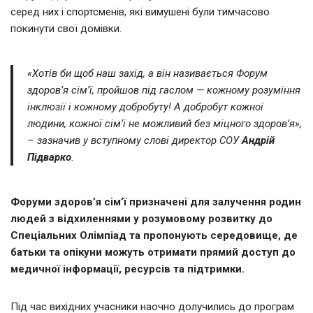
серед них і спортсменів, які вимушені були тимчасово
покинути свої домівки.
«Хотів би щоб наш захід, а він називається Форум
здоров’я сім’ї, пройшов під гаслом — кожному розуміння
інклюзії і кожному добробуту! А добробут кожної
людини, кожної сім’ї не можливий без міцного здоров’я»,
– зазначив у вступному слові директор СОУ
Андрій
Підварко
.
Форуми здоров’я сім’ї призначені для залучення родин
людей з відхиленнями у розумовому розвитку до
Спеціальних Олімпіад та пропонують середовище, де
батьки та опікуни можуть отримати прямий доступ до
медичної інформації, ресурсів та підтримки.
Під час вихідних учасники наочно долучились до програм