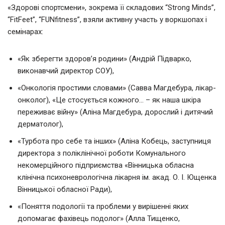
«Здорові спортсмени», зокрема її складових “Strong Minds”,
“FitFeet”, “FUNfitness”, взяли активну участь у воркшопах і
семінарах:
«Як зберегти здоров’я родини» (Андрій Підварко,
виконавчий директор СОУ),
«Онкологія простими словами» (Савва Магдебура, лікар-
онколог), «Це стосується кожного… – як наша шкіра
переживає війну» (Аліна Магдебура, дорослий і дитячий
дерматолог),
«Турбота про себе та інших» (Аліна Кобець, заступниця
директора з поліклінічної роботи Комунального
некомерційного підприємства «Вінницька обласна
клінічна психоневрологічна лікарня ім. акад. О. І. Ющенка
Вінницької обласної Ради),
«Поняття подології та проблеми у вирішенні яких
допомагає фахівець подолог» (Алла Тищенко,