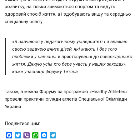
розвитку, на тільки займаються спортом та ведуть
здоровий спосіб життя, а і здобувають вищу та середньо
спеціальну освіту.
«Я навчаюся у педагогічному університеті і я вважаю
своєю задачею вчити дітей, які мають і без того
проблеми у навчанні й пристосуванні до повсякденного
життя. Дякую усім хто бере участь у наших заходах», –
каже учасниця форуму Тетяна.
Також, в межах Форуму за програмою «Healthy Athletes»
провели практичні огляди атлетів Спеціальної Олімпіади
України.
Поділитися цим:
F
T
V
W
M
T