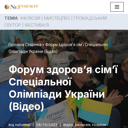
Перейти
ТЕМИ:
ІНКЛЮЗІЯ
|
МИСТЕЦТВО
|
ГРОМАДСЬКИЙ
до
СЕКТОР
|
ФЕСТИВАЛІ
вмісту
Головна Сторінка
»
Форум здоров’я сім’ї Спеціальної
Олімпіади України (Відео)
Форум здоров’я сім’ї
Спеціальної
Олімпіади України
(Відео)
від
neformat
28/10/2022
Відео
,
Інклюзія
,
Новини