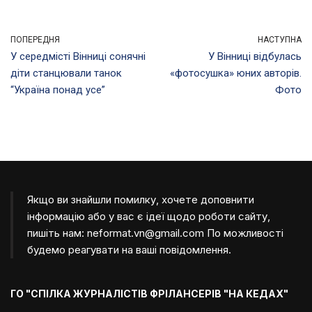
ПОПЕРЕДНЯ
НАСТУПНА
У середмісті Вінниці сонячні
У Вінниці відбулась
діти станцювали танок
«фотосушка» юних авторів.
“Україна понад усе”
Фото
Якщо ви знайшли помилку, хочете доповнити
інформацію або у вас є ідеї щодо роботи сайту,
пишіть нам:
neformat.vn@gmail.com
По можливості
будемо реагувати на ваші повідомлення.
ГО "СПІЛКА ЖУРНАЛІСТІВ ФРІЛАНСЕРІВ "НА КЕДАХ"