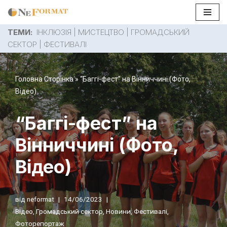
Перейти
ТЕМИ:
ІНКЛЮЗІЯ
|
МИСТЕЦТВО
|
ГРОМАДСЬКИЙ
до
СЕКТОР
|
ФЕСТИВАЛІ
вмісту
Головна Сторінка
»
“Баггі-фест” на Вінниччині (Фото,
Відео)
“Баггі-фест” на
Вінниччині (Фото,
Відео)
від
neformat
14/06/2023
Відео
,
Громадський сектор
,
Новини
,
Фестивалі
,
Фоторепортаж