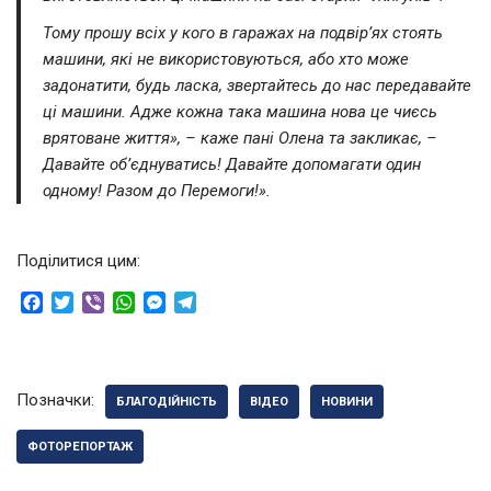
Тому прошу всіх у кого в гаражах на подвір’ях стоять
машини, які не використовуються, або хто може
задонатити, будь ласка, звертайтесь до нас передавайте
ці машини. Адже кожна така машина нова це чиєсь
врятоване життя», – каже пані Олена та закликає, –
Давайте об’єднуватись! Давайте допомагати один
одному! Разом до Перемоги!».
Поділитися цим:
F
T
V
W
M
T
a
w
i
h
e
e
c
i
b
a
s
l
e
t
e
t
s
e
b
t
r
s
e
g
Позначки:
БЛАГОДІЙНІСТЬ
ВІДЕО
НОВИНИ
o
e
A
n
r
o
r
p
g
a
ФОТОРЕПОРТАЖ
k
p
e
m
r