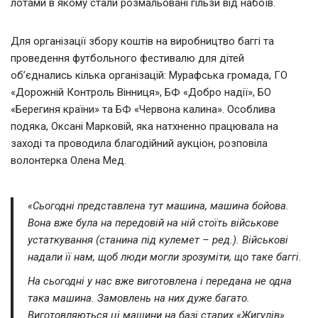
лотами в якому стали розмальовані гільзи від набоїв.
Для організації збору коштів на виробництво баггі та
проведення футбольного фестивалю для дітей
об’єднались кілька організацій: Мурафська громада, ГО
«Дорожній Контроль Вінниця», БФ «Добро надії», БО
«Берегиня країни» та БФ «Червона калина». Особлива
подяка, Оксані Марковій, яка натхненно працювала на
заході та проводила благодійний аукціон, розповіла
волонтерка Олена Мед.
«Сьогодні представлена тут машина, машина бойова.
Вона вже була на передовій на ній стоїть військове
устаткування (станина під кулемет – ред.). Військові
надали її нам, щоб люди могли зрозуміти, що таке баггі.
На сьогодні у нас вже виготовлена і передана не одна
така машина. Замовлень на них дуже багато.
Виготовляються ці машини на базі старих «Жигулів».