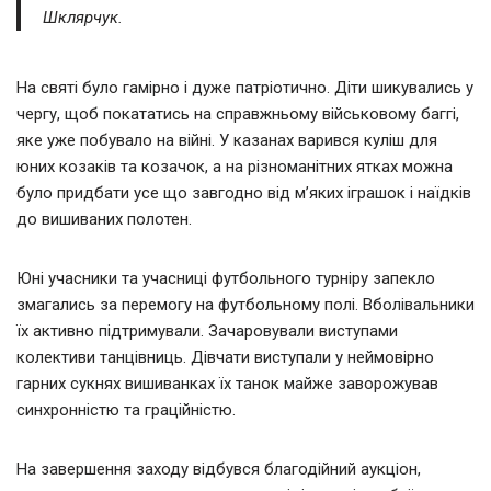
Шклярчук.
На святі було гамірно і дуже патріотично. Діти шикувались у
чергу, щоб покататись на справжньому військовому баггі,
яке уже побувало на війні. У казанах варився куліш для
юних козаків та козачок, а на різноманітних ятках можна
було придбати усе що завгодно від м’яких іграшок і наїдків
до вишиваних полотен.
Юні учасники та учасниці футбольного турніру запекло
змагались за перемогу на футбольному полі. Вболівальники
їх активно підтримували. Зачаровували виступами
колективи танцівниць. Дівчати виступали у неймовірно
гарних сукнях вишиванках їх танок майже заворожував
синхронністю та граційністю.
На завершення заходу відбувся благодійний аукціон,