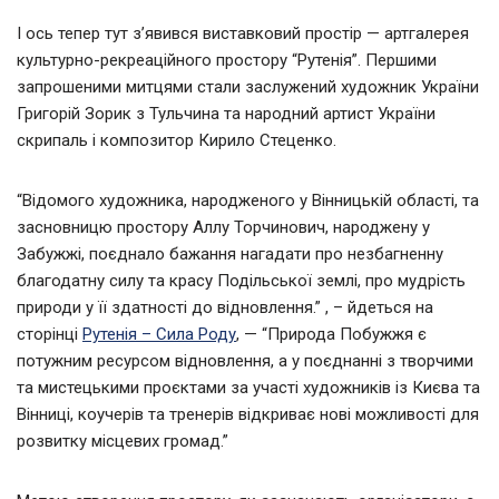
І ось тепер тут з’явився виставковий простір — артгалерея
культурно-рекреаційного простору “Рутенія”. Першими
запрошеними митцями стали заслужений художник України
Григорій Зорик з Тульчина та народний артист України
скрипаль і композитор Кирило Стеценко.
“Відомого художника, народженого у Вінницькій області, та
засновницю простору Аллу Торчинович, народжену у
Забужжі, поєднало бажання нагадати про незбагненну
благодатну силу та красу Подільської землі, про мудрість
природи у її здатності до відновлення.” , – йдеться на
сторінці
Рутенія – Сила Роду
, — “Природа Побужжя є
потужним ресурсом відновлення, а у поєднанні з творчими
та мистецькими проєктами за участі художників із Києва та
Вінниці, коучерів та тренерів відкриває нові можливості для
розвитку місцевих громад.”