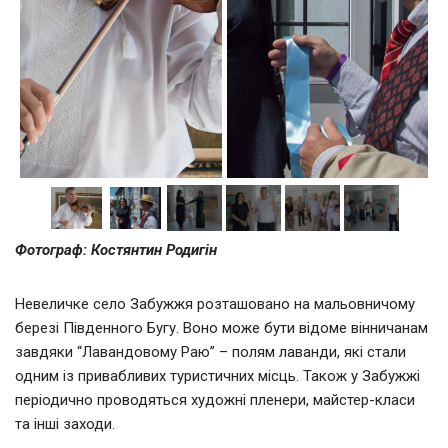
Фотограф: Костянтин Родигін
Невеличке село Забужжя розташовано на мальовничому
березі Південного Бугу. Воно може бути відоме вінничанам
завдяки “Лавандовому Раю” – полям лаванди, які стали
одним із привабливих туристичних місць. Також у Забужжі
періодично проводяться художні пленери, майстер-класи
та інші заходи.