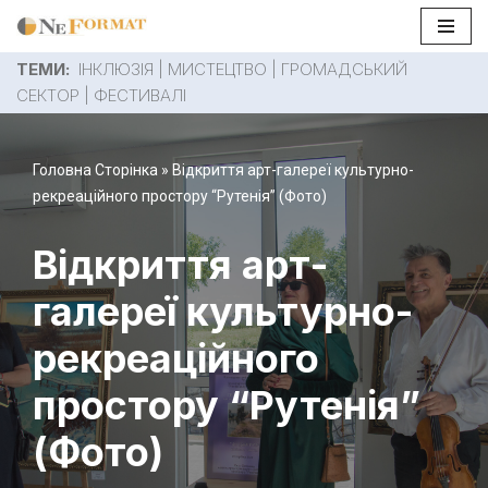
Перейти
ТЕМИ:
ІНКЛЮЗІЯ
|
МИСТЕЦТВО
|
ГРОМАДСЬКИЙ
до
СЕКТОР
|
ФЕСТИВАЛІ
вмісту
Головна Сторінка
»
Відкриття арт-галереї культурно-
рекреаційного простору “Рутенія” (Фото)
Відкриття арт-
галереї культурно-
рекреаційного
простору “Рутенія”
(Фото)