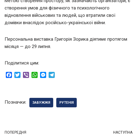
Метою створення простору, як зазначають організатори, є
створення умов для фізичного та психологічного
відновлення військових та людей, що втратили свої
домівки внаслідок російсько-української війни.
Персональна виставка Григорія Зорика діятиме протягом
місяця — до 29 липня.
Поділитися цим:
F
T
V
W
M
T
a
w
i
h
e
e
c
i
b
a
s
l
e
t
e
t
s
e
b
t
r
s
e
g
Позначки:
ЗАБУЖЖЯ
РУТЕНІЯ
o
e
A
n
r
o
r
p
g
a
k
p
e
m
r
ПОПЕРЕДНЯ
НАСТУПНА