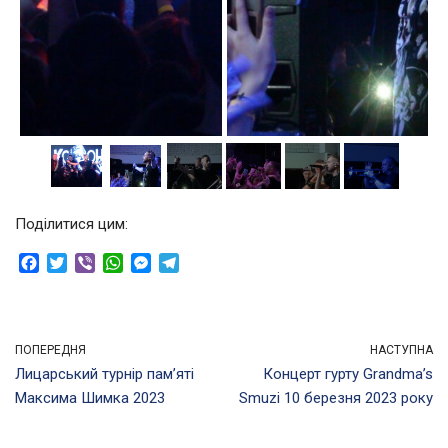
Поділитися цим:
F
T
V
W
M
T
a
w
i
h
e
e
c
i
b
a
s
l
e
t
e
t
s
e
b
t
r
s
e
g
ПОПЕРЕДНЯ
НАСТУПНА
o
e
A
n
r
Лицарський турнір пам’яті
Концерт гурту Grandma’s
o
r
p
g
a
Максима Шимка 2023
Smuzi 10 березня 2023 року
k
p
e
m
r