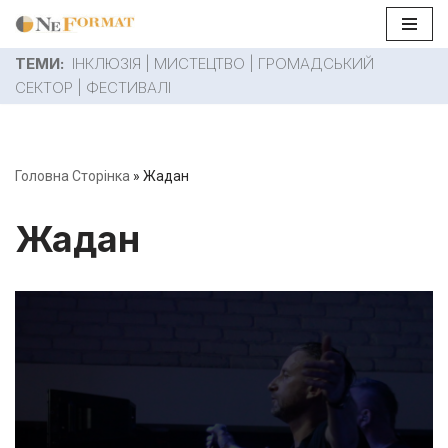
Перейти
ТЕМИ:
ІНКЛЮЗІЯ
|
МИСТЕЦТВО
|
ГРОМАДСЬКИЙ
до
СЕКТОР
|
ФЕСТИВАЛІ
вмісту
Головна Сторінка
»
Жадан
Жадан