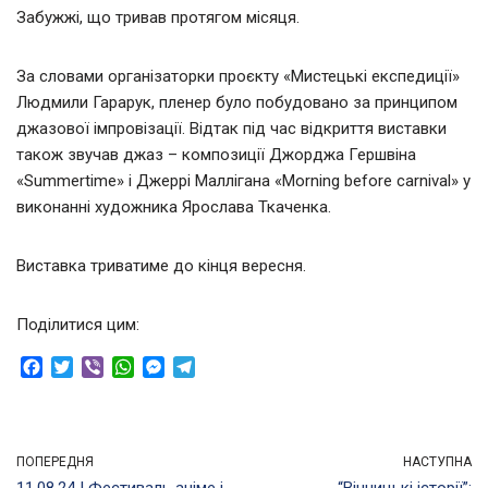
Забужжі, що тривав протягом місяця.
За словами організаторки проєкту «Мистецькі експедиції»
Людмили Гарарук, пленер було побудовано за принципом
джазової імпровізації. Відтак під час відкриття виставки
також звучав джаз – композиції Джорджа Гершвіна
«Summertime» і Джеррі Маллігана «Morning before carnival» у
виконанні художника Ярослава Ткаченка.
Виставка триватиме до кінця вересня.
Поділитися цим:
F
T
V
W
M
T
a
w
i
h
e
e
c
i
b
a
s
l
e
t
e
t
s
e
b
t
r
s
e
g
ПОПЕРЕДНЯ
НАСТУПНА
o
e
A
n
r
11.08.24 | Фестиваль аніме і
“Вінницькі історії”: