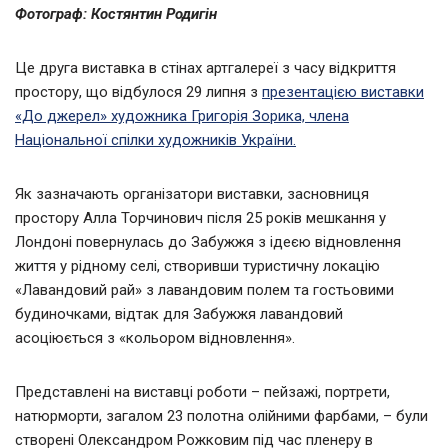
Фотограф: Костянтин Родигін
Це друга виставка в стінах артгалереї з часу відкриття
простору, що відбулося 29 липня з
презентацією виставки
«До джерел» художника Григорія Зорика, члена
Національної спілки художників України.
Як зазначають організатори виставки, засновниця
простору Алла Торчинович після 25 років мешкання у
Лондоні повернулась до Забужжя з ідеєю відновлення
життя у рідному селі, створивши туристичну локацію
«Лавандовий рай» з лавандовим полем та гостьовими
будиночками, відтак для Забужжя лавандовий
асоціюється з «кольором відновлення».
Представлені на виставці роботи – пейзажі, портрети,
натюрморти, загалом 23 полотна олійними фарбами, – були
створені Олександром Рожковим під час пленеру в