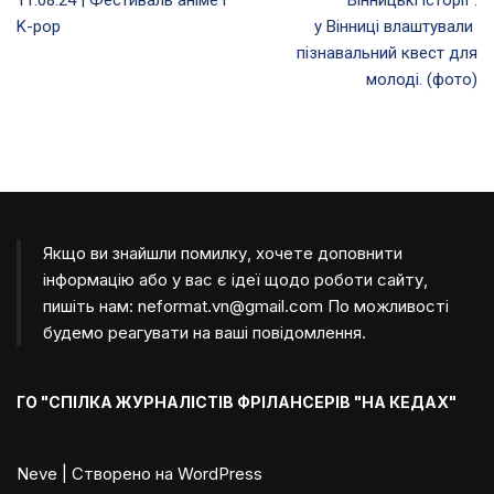
o
r
p
g
a
K-pop
у Вінниці влаштували
k
p
e
m
r
пізнавальний квест для
молоді. (фото)
Якщо ви знайшли помилку, хочете доповнити
інформацію або у вас є ідеї щодо роботи сайту,
пишіть нам:
neformat.vn@gmail.com
По можливості
будемо реагувати на ваші повідомлення.
ГО "СПІЛКА ЖУРНАЛІСТІВ ФРІЛАНСЕРІВ "НА КЕДАХ"
Neve
| Створено на
WordPress