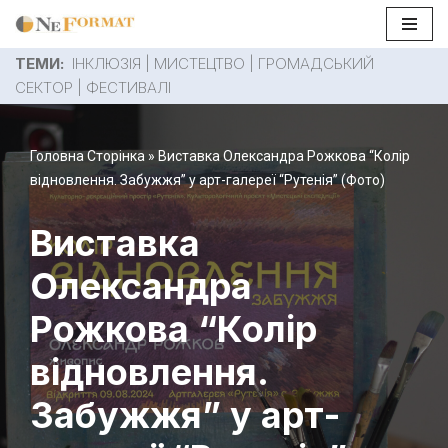
Перейти
ТЕМИ:
ІНКЛЮЗІЯ
|
МИСТЕЦТВО
|
ГРОМАДСЬКИЙ
до
СЕКТОР
|
ФЕСТИВАЛІ
вмісту
Головна Сторінка
»
Виставка Олександра Рожкова “Колір
відновлення. Забужжя” у арт-галереї “Рутенія” (Фото)
Виставка
Олександра
Рожкова “Колір
відновлення.
Забужжя” у арт-