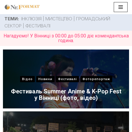
Перейти
ТЕМИ:
ІНКЛЮЗІЯ
|
МИСТЕЦТВО
|
ГРОМАДСЬКИЙ
до
СЕКТОР
|
ФЕСТИВАЛІ
вмісту
Нагадуємо! У Вінниці з 00:00 до 05:00 діє комендантська
година.
Відео
Новини
Фестивалі
Фоторепортаж
Фестиваль Summer Anime & K-Pop Fest
у Вінниці (фото, відео)