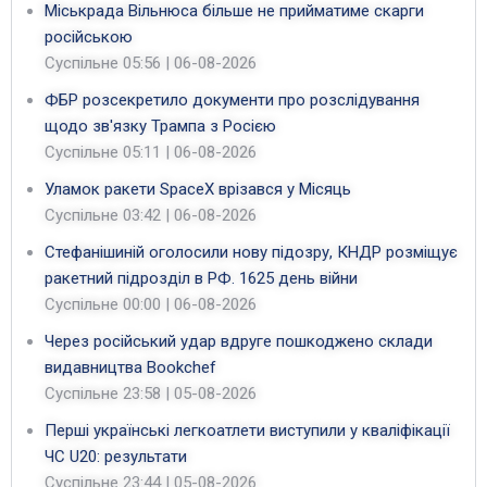
Міськрада Вільнюса більше не прийматиме скарги
російською
Суспільне
05:56 | 06-08-2026
ФБР розсекретило документи про розслідування
щодо зв'язку Трампа з Росією
Суспільне
05:11 | 06-08-2026
Уламок ракети SpaceX врізався у Місяць
Суспільне
03:42 | 06-08-2026
Стефанішиній оголосили нову підозру, КНДР розміщує
ракетний підрозділ в РФ. 1625 день війни
Суспільне
00:00 | 06-08-2026
Через російський удар вдруге пошкоджено склади
видавництва Bookchef
Суспільне
23:58 | 05-08-2026
Перші українські легкоатлети виступили у кваліфікації
ЧС U20: результати
Суспільне
23:44 | 05-08-2026